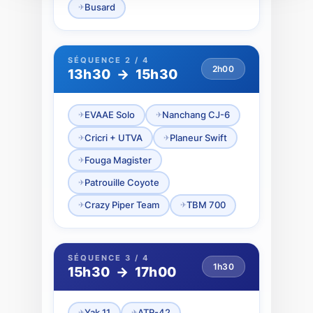
Busard
SÉQUENCE 2 / 4
2h00
13h30 → 15h30
EVAAE Solo
Nanchang CJ-6
Cricri + UTVA
Planeur Swift
Fouga Magister
Patrouille Coyote
Crazy Piper Team
TBM 700
SÉQUENCE 3 / 4
1h30
15h30 → 17h00
Yak 11
ATR-42