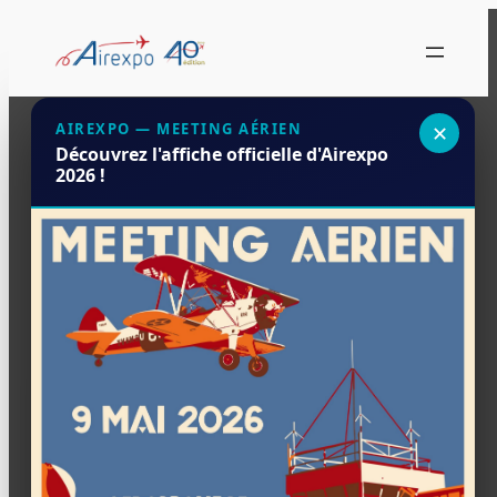
Aller
au
contenu
AIREXPO — MEETING AÉRIEN
✕
Planning du
Découvrez l'affiche officielle d'Airexpo
2026 !
meeting
Programme de la journée
Samedi 9 Mai 2026 · Aérodrome de
Muret-Lherm