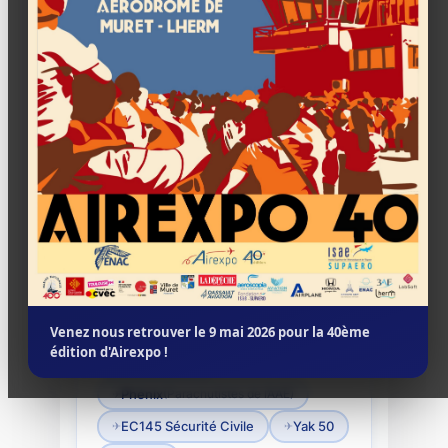
Le planning ci-dessous est donné
à titre indicatif. Il peut être soumis
à modifications jusqu’à la fin du
meeting (pour raisons
opérationnelles ou disponibilités
avions).
SÉQUENCE 1 / 4
1h45
11h45 → 13h30
Aéromodèles
Stampe SV4
Venez nous retrouver le 9 mai 2026 pour la 40ème
édition d'Airexpo !
Cap 10 ENAC
(Parachutistes de l’AAE)
Phénix
EC145 Sécurité Civile
Yak 50