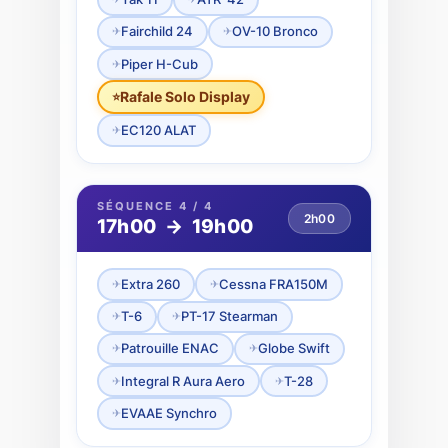
Fairchild 24
OV-10 Bronco
Piper H-Cub
Rafale Solo Display
EC120 ALAT
SÉQUENCE 4 / 4
2h00
17h00 → 19h00
Extra 260
Cessna FRA150M
T-6
PT-17 Stearman
Patrouille ENAC
Globe Swift
Integral R Aura Aero
T-28
EVAAE Synchro