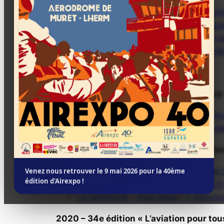
LA DEPECHE – Le meeting aérien Air
ACTUTOULOUSE – Près de Toulouse. E
LA DEPECHE – Gagnez vos places po
The Eagle’s Letter – Airexpo : une 
2023 – 37e édition «
L’ Aviation, un rêv
LA DEPECHE – Tess Masson, une jeu
ACTUTOULOUSE – Près de Toulouse. G
2022 – 36e édition « L’innovation aérie
SIMPLE FLYING – France’s Third Larg
Venez nous retrouver le 9 mai 2026 pour la 40ème
édition d'Airexpo !
PETITE REPUBLIQUE – Airexpo 2022 
LA DEPECHE – Paul Brion : « Airexpo
2020 – 34e édition « L’aviation pour tou