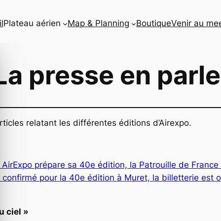
l
Plateau aérien
Map & Planning
Boutique
Venir au me
La presse en parle
icles relatant les différentes éditions d’Airexpo.
irExpo prépare sa 40e édition, la Patrouille de France s
 confirmé pour la 40e édition à Muret, la billetterie est 
 ciel »