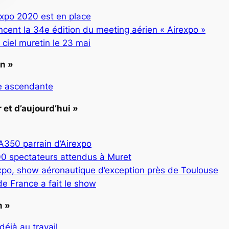
xpo 2020 est en place
ncent la 34e édition du meeting aérien « Airexpo »
iel muretin le 23 mai
in »
e ascendante
 et d’aujourd’hui »
A350 parrain d’Airexpo
0 spectateurs attendus à Muret
xpo, show aéronautique d’exception près de Toulouse
de France a fait le show
n »
éjà au travail