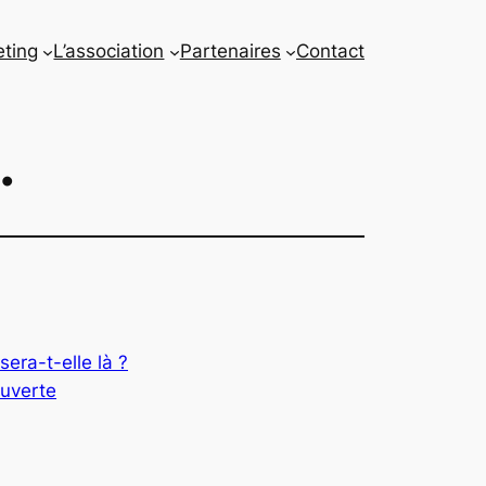
eting
L’association
Partenaires
Contact
.
era-t-elle là ?
ouverte