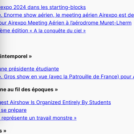
expo 2024 dans les starting-blocks
norme show aérien, le meeting aérien Airexpo est de 
ur Airexpo Meeting Aérien à l’aérodrome Muret-Lherm
38ème édition
« A la conquête du ciel »
e intemporel »
ne présidente étudiante
ros show en vue (avec la Patrouille de France) pour
nne au fil des époques »
est Airshow Is Organized Entirely By Students
se prépare
 représente un travail monstre »
s »