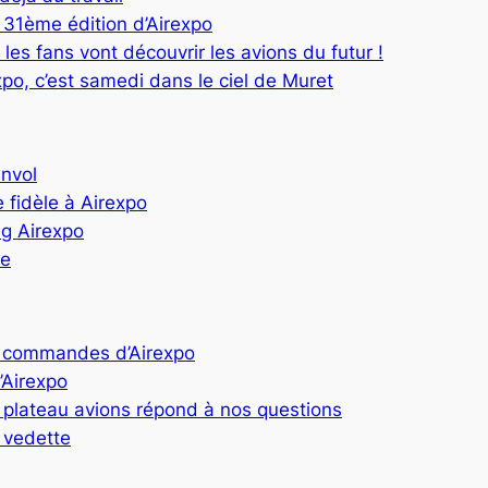
31ème édition d’Airexpo
es fans vont découvrir les avions du futur !
o, c’est samedi dans le ciel de Muret
envol
 fidèle à Airexpo
g Airexpo
ne
 commandes d’Airexpo
’Airexpo
 plateau avions répond à nos questions
 vedette